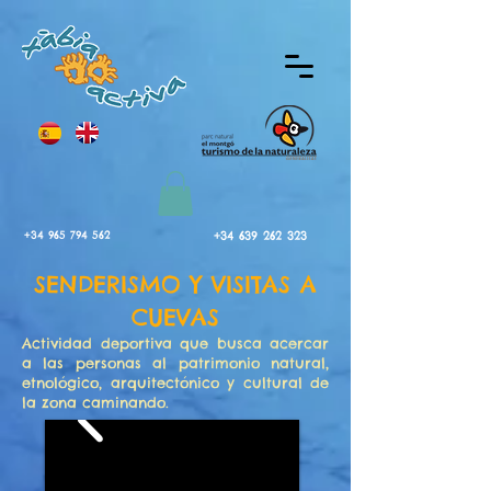
+34 965 794 562
+34 639 262 323
SENDERISMO Y VISITAS A
CUEVAS
Actividad deportiva que busca acercar
a las personas al patrimonio natural,
etnológico, arquitectónico y cultural de
la zona caminando.