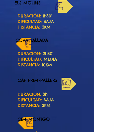
ELS MOLINS
DURACIÓN:
1h30'
DIFICULTAD:
BAJA
DISTANCIA:
2KM
COVA TALLADA
DURACIÓN:
2h30'
DIFICULTAD:
MEDIA
DISTANCIA:
10KM
CAP PRIM-PALLERS
DURACIÓN:
3h
DIFICULTAD:
BAJA
DISTANCIA:
3KM
CIM MONTGÓ