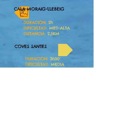
CALA MORAIG-LLEBEIG
DURACIÓN:
2h
DIFICULTAD:
MED
-ALTA
DISTANCIA:
2,5KM
COVES SANTES
DURACIÓN:
3h30'
DIFICULTAD:
MEDIA
DISTANCIA:
5KM
COVA DEL SOLDAT
DURACIÓN:
3h30'
DIFICULTAD:
MED-ALTA
DISTANCIA:
5KM
TARIFAS
Temporada Alta (Junio-Sept)
25€
Grupo mín. 8 pers